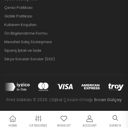
Çerez Politikası
Gizlilik Politikası
Kullanım Koşulları
Ön Bilgilendirme Formu
Mesafeli Satış Sözleşmesi
Sipariş İptali ve İade
Sıkça Sorulan Sorular (SSS)
Print Dükkân © 2026. | Dijital Çözüm Ortağı:
Ercan Gülçay
HOME
CATEGORIES
WISHLIST
ACCOUNT
SEARCH