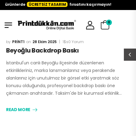
li ürünlerde
ÜCRETSİZ TASARIM
fırsatını kaçırmayın!
0
PRINT1
28 Ekim 2025
1$s0 Yorum
Beyoğlu Backdrop Baskı
İstanbul'un canlı Beyoğlu ilçesinde düzenlenen
etkinlikleriniz, marka lansmanlarınız veya perakende
alanlarınız için unutulmaz bir görsel etki yaratmak söz
konusu olduğunda, profesyonel backdrop baskı öne
çıkmanızın anahtarıdır. Taksim'de bir kurumsal etkinlik…
READ MORE