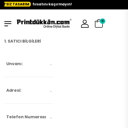
ASARIM
fırsatını kaçırmayın!
0
1. SATICI BİLGİLERİ
Unvanı:
.
Adresi:
.
Telefon Numarası
.