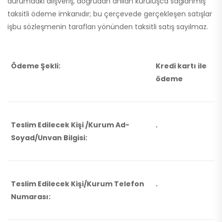
durumdaki alışveriş, doğrudan anılan kuruluşca sağlanmış
taksitli ödeme imkanıdır; bu çerçevede gerçekleşen satışlar
işbu sözleşmenin tarafları yönünden taksitli satış sayılmaz.
Ödeme Şekli:
Kredi kartı ile
ödeme
Teslim Edilecek Kişi /Kurum Ad-
.
Soyad/Unvan Bilgisi:
Teslim Edilecek Kişi/Kurum Telefon
.
Numarası: