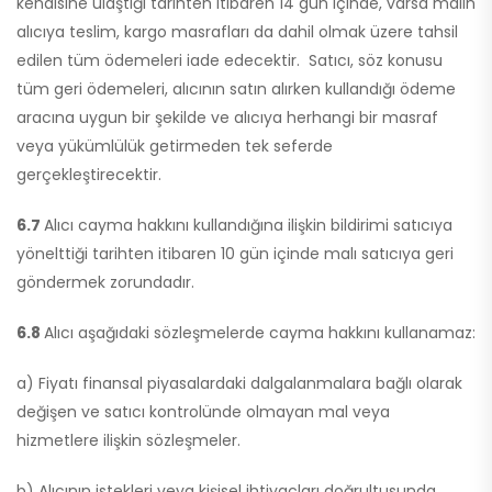
kendisine ulaştığı tarihten itibaren 14 gün içinde, varsa malın
alıcıya teslim, kargo masrafları da dahil olmak üzere tahsil
edilen tüm ödemeleri iade edecektir. Satıcı, söz konusu
tüm geri ödemeleri, alıcının satın alırken kullandığı ödeme
aracına uygun bir şekilde ve alıcıya herhangi bir masraf
veya yükümlülük getirmeden tek seferde
gerçekleştirecektir.
6.7
Alıcı cayma hakkını kullandığına ilişkin bildirimi satıcıya
yönelttiği tarihten itibaren 10 gün içinde malı satıcıya geri
göndermek zorundadır.
6.8
Alıcı aşağıdaki sözleşmelerde cayma hakkını kullanamaz:
a) Fiyatı finansal piyasalardaki dalgalanmalara bağlı olarak
değişen ve satıcı kontrolünde olmayan mal veya
hizmetlere ilişkin sözleşmeler.
b) Alıcının istekleri veya kişisel ihtiyaçları doğrultusunda