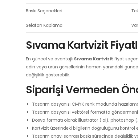
Baskı Seçenekleri
Tek
Selafon Kaplama
Va
Sıvama Kartvizit Fiyatl
En güncel ve avantajlı
Sıvama Kartvizit
fiyat seçen
edin veya ürün görsellerinin hemen yanındaki güncel
değişiklik gösterebilir.
Siparişi Vermeden Önc
Tasarım dosyanızı CMYK renk modunda hazırlama
Tasarım dosyanızı vektörel formatta göndermeniz 
Dosya formatı olarak illustrator (.ai), photoshop (
Kartvizit üzerindeki bilgilerin doğruluğunu kontrol e
Tasarım onayı sonrası baskı sürecinde değişiklik 