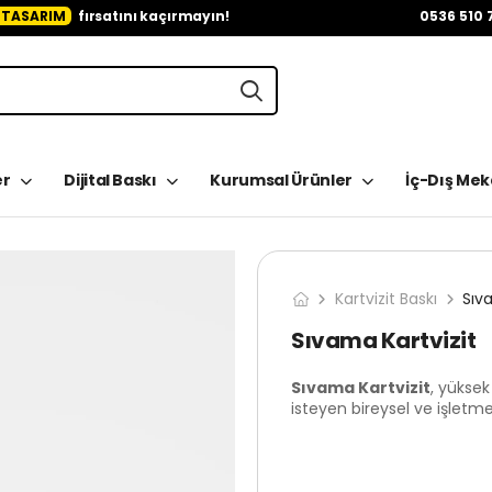
 TASARIM
fırsatını kaçırmayın!
0536 510 
er
Dijital Baskı
Kurumsal Ürünler
İç-Dış Me
Kartvizit Baskı
Sıv
Sıvama Kartvizit
Sıvama Kartvizit
, yüksek
isteyen bireysel ve işletmel