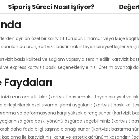
Sipariş Süreci Nasıl İşliyor?
Değer
ında
zitlerden ayrılan özel bir kartvizit türüdür. 1. hamur veya kuşe kağıtla
 sunulan bu ürün, kartvizit bastırmak isteyen bireysel kişiler ve işle
izit baskı kalitesi ve sağlam yapısıyla tercih edilir. Kartvizit bas
ul ve express kartvizit baskı seçenekleriyle hızlı üretim avantajı da
e Faydaları
tinizi uzun ömürlü kılar (kartvizit bastırmak isteyen bireysel ve işle
e birleştirilerek özel sıvama işlemi uygulanır (kartvizit baskı kalite
ranma ve deformasyona karşı yüksek direnç sunar (kartvizit bas
açlarınıza göre baskı yönünü özgürce seçebilirsiniz (kartvizit bask
arak daha fazla bilgi taşıma olanağı sunar (kartvizit bastırma sür
aplama ile kartvizitinizi korur ve estetik görünüm kazandırır (acil ka