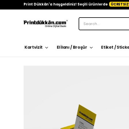
Print Dükkân'a hoşgeldiniz! Seçili ürünlerde
ÜCRETSİZ
Kartvizit
El İlanı / Broşür
Etiket / Stick