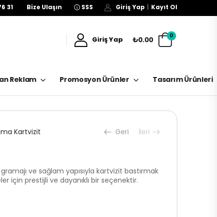
76 31
Bize Ulaşın
SSS
Giriş Yap
|
Kayıt Ol
0
₺0.00
Giriş Yap
kan Reklam
Promosyon Ürünler
Tasarım Ürünleri
ama Kartvizit
Geri
İleri
 gramajı ve sağlam yapısıyla kartvizit bastırmak
er için prestijli ve dayanıklı bir seçenektir.