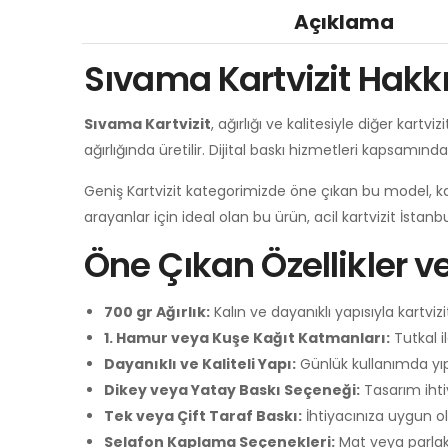
Açıklama
Sıvama Kartvizit Hakk
Sıvama Kartvizit
, ağırlığı ve kalitesiyle diğer kartvi
ağırlığında üretilir. Dijital baskı hizmetleri kapsamında
Geniş Kartvizit kategorimizde öne çıkan bu model, kartv
arayanlar için ideal olan bu ürün, acil kartvizit İstanb
Öne Çıkan Özellikler v
700 gr Ağırlık:
Kalın ve dayanıklı yapısıyla kartvizi
1. Hamur veya Kuşe Kağıt Katmanları:
Tutkal il
Dayanıklı ve Kaliteli Yapı:
Günlük kullanımda yıp
Dikey veya Yatay Baskı Seçeneği:
Tasarım ihtiy
Tek veya Çift Taraf Baskı:
İhtiyacınıza uygun ol
Selafon Kaplama Seçenekleri:
Mat veya parlak k