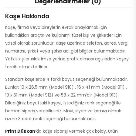
Değerlendirmeler (0)
Kaşe Hakkında
Kaşe, firma veya bireylerin evrak onaylamak için
kullandıkları araçtır ve kullanımı tüzel kişi ve şirketler için
yasal olarak zorunludur. Kaşe üzerinde telefon, adres, vergi
numarası, şirket veya şahıs adı gibi bilgiler bulunmaktadır.
Yetkili kişiler ıslak imza yerine pratik olması açısından kaşeyi
tercih etmektedirler.
Standart kaşelerde 4 farklı boyut seçeneği bulunmaktadır.
Bunlar; 10 x 26.5 mm (Model 910) , 16 x 41 mm (Model 911) ,
19 x 51 mm (Model 912) ve 58 x 22 mm’dir (Model 913).
Dilediğiniz boyuttaki kaşeyi, istediğiniz renk seçeneği ile
hemen sipariş verebilirsiniz. Mavi, siyah ve kırmızı olmak
üzere 3 adet renk seçeneği bulunmaktadır.
Print Dükkan
‘da kaşe siparişi vermek çok kolay. Ürün